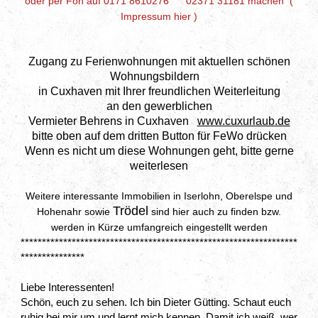
oder per Fon auf 0171 8610276 02371 31181 machen (
Impressum hier )
Zugang zu Ferienwohnungen mit aktuellen schönen
Wohnungsbildern
in Cuxhaven mit Ihrer freundlichen Weiterleitung
an
den gewerblichen
Vermieter Behrens in Cuxhaven
www.cuxurlaub.de
bitte oben auf dem dritten Button für FeWo drücken
Wenn es nicht um diese Wohnungen geht, bitte gerne
weiterlesen
Weitere interessante Immobilien in Iserlohn, Oberelspe und
Trödel
Hohenahr sowie
sind hier auch zu finden bzw.
werden in Kürze umfangreich eingestellt werden
*****************************************************************
***************
Liebe Interessenten!
Schön, euch zu sehen. Ich bin
Dieter
Gütting
. Schaut euch
ruhig bei mir um und lernt mich kennen. Damit ich weiß, wer